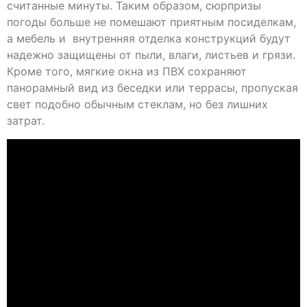
считанные минуты.
Таким образом, сюрпризы
погоды больше не помешают приятным посиделкам,
а мебель и внутренняя отделка конструкций будут
надежно защищены от пыли, влаги, листьев и грязи.
Кроме того, мягкие окна из ПВХ сохраняют
панорамный вид из беседки или террасы, пропуская
свет подобно обычным стеклам, но без лишних
затрат.