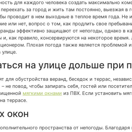
ность для каждого человека создать максимально ком
 переехать за город и жить там постоянно, выезжая в 
обы проводит в нем выходные в теплое время года. Не 
ие или нет, вопрос о том, как продлить свое пребыван
веранды эффективно защищают от непогоды, однако в к
 и, как правило, консервируются на некоторое время.
ционером. Плохая погода также является проблемой и 
 улице.
аться на улице дольше при 
т для обустройства веранд, беседок и террас, незави
р – не повод, чтобы запирать себя, гостей или посети
ащищенной
мягкими окнами
из ПВХ. Если установить мяг
на террасе.
х окон
дополнительного пространства от непогоды. Благодаря