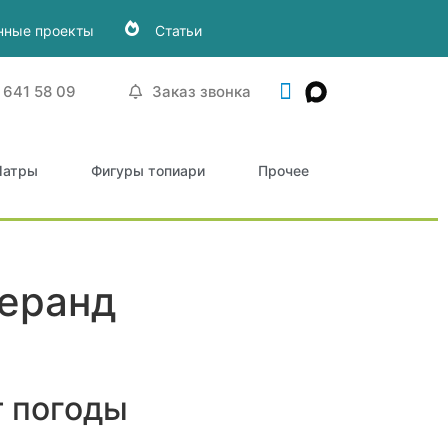
нные проекты
Статьи
 641 58 09
Заказ звонка
атры
Фигуры топиари
Прочее
веранд
т погоды