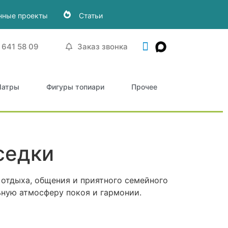
нные проекты
Статьи
 641 58 09
Заказ звонка
атры
Фигуры топиари
Прочее
седки
 отдыха, общения и приятного семейного
ьную атмосферу покоя и гармонии.