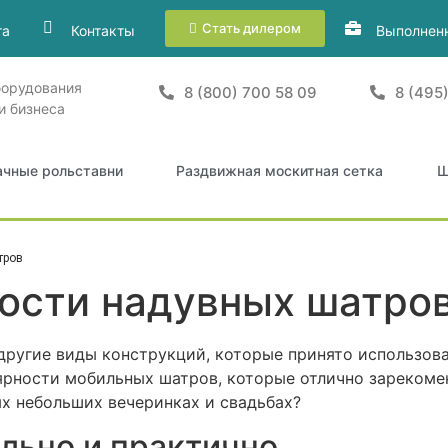
Стать дилером
та
Контакты
Выполнен
борудования
8 (800) 700 58 09
8 (495
и бизнеса
ачные рольставни
Раздвижная москитная сетка
Ш
тров
ости надувных шатро
ругие виды конструкций, которые принято использова
ярности мобильных шатров, которые отлично зарекоме
х небольших вечеринках и свадьбах?
льно и практично