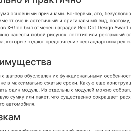
мя основными причинами. Во-первых, это, безусловно
меют очень эстетичный и оригинальный вид, поэтому, 
в X-Gloo был отмечен наградой Red Dot Design Award о
ожно нанести любой рисунок, логотип или рекламный с
са, которые отдают предпочтение нестандартным реше
.
еимущества
ых шатров обусловлен их функциональными особеннос
не в максимально сжатые сроки. Какую еще конструк
ать один модуль. Из отдельных модулей можно собрать
шую сумку или пакет, что существенно сокращает расх
го автомобиля.
узкам
ному воздействию окружающей среды – это не только 