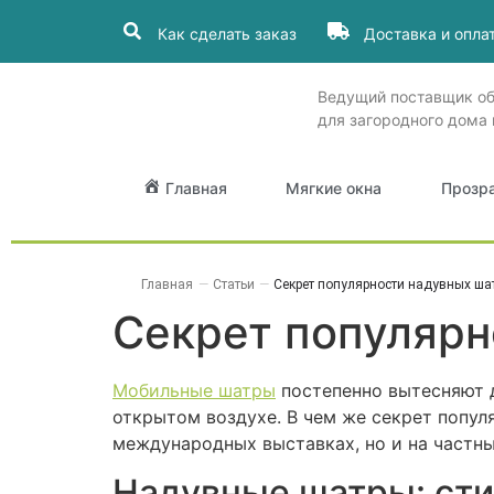
Как сделать заказ
Доставка и опла
Ведущий поставщик о
для загородного дома 
Главная
Мягкие окна
Прозр
Главная
—
Статьи
—
Секрет популярности надувных ша
Секрет популярн
Мобильные шатры
постепенно вытесняют д
открытом воздухе. В чем же секрет попул
международных выставках, но и на частны
Надувные шатры: сти