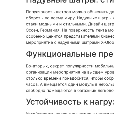
Популярность шатров можно объяснить дву
обороты по всему миру. Надувные шатры и
стали модными и стильными. Дизайн шатро
Эссен, Германия. На поверхность тента м
особенно ценится представителями бизне
мероприятие с надувными шатрами X-Gloo
Функциональные пр
Во-вторых, секрет популярности мобильн
организации мероприятия на высшем уров
столько времени понадобится, чтобы собр
часов. А вмещается один модуль в неболь
свободно помещаются в багажник легково
Устойчивость к нагр
Устойчивость надувных шатров к негатив