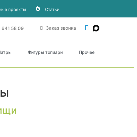
ные проекты
Статьи
Заказ звонка
) 641 58 09
атры
Фигуры топиари
Прочее
ны
тищи