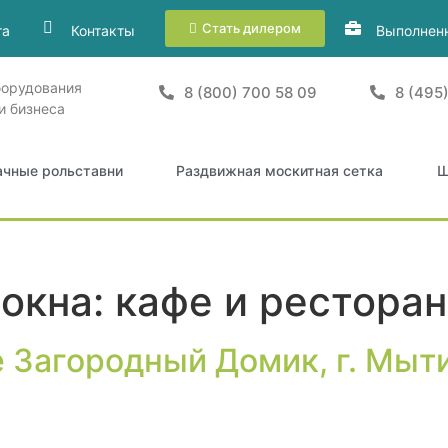
Стать дилером
та
Контакты
Выполнен
борудования
8 (800) 700 58 09
8 (495
и бизнеса
ачные рольставни
Раздвижная москитная сетка
Ш
окна: кафе и рестора
е Загородный Домик, г. Мы