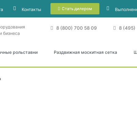
Стать дилером
та
Контакты
Выполнен
борудования
8 (800) 700 58 09
8 (495)
и бизнеса
ачные рольставни
Раздвижная москитная сетка
Ш
а