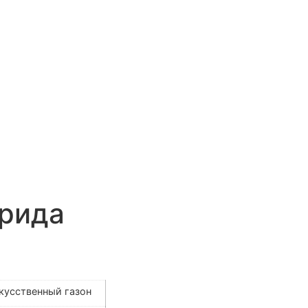
ррида
кусственный газон